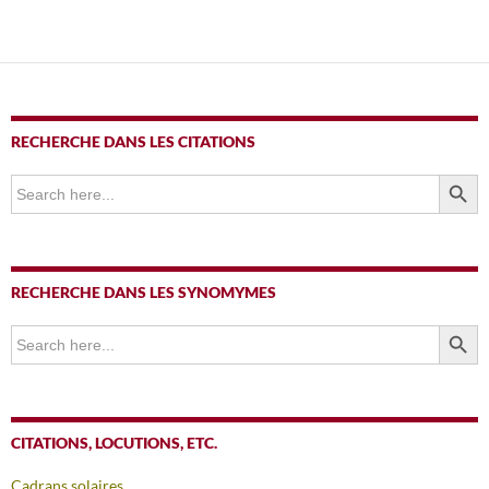
des
articles
RECHERCHE DANS LES CITATIONS
SEARCH BUTTO
Search
for:
RECHERCHE DANS LES SYNOMYMES
SEARCH BUTTO
Search
for:
CITATIONS, LOCUTIONS, ETC.
Cadrans solaires