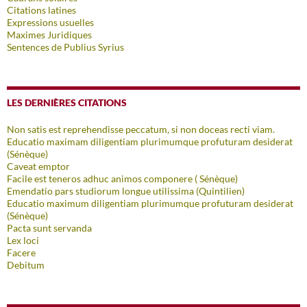
Citations latines
Expressions usuelles
Maximes Juridiques
Sentences de Publius Syrius
LES DERNIÈRES CITATIONS
Non satis est reprehendisse peccatum, si non doceas recti viam.
Educatio maximam diligentiam plurimumque profuturam desiderat
(Sénèque)
Caveat emptor
Facile est teneros adhuc animos componere ( Sénèque)
Emendatio pars studiorum longue utilissima (Quintilien)
Educatio maximum diligentiam plurimumque profuturam desiderat
(Sénèque)
Pacta sunt servanda
Lex loci
Facere
Debitum