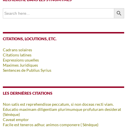
SEARCH BUTTO
Search
for:
CITATIONS, LOCUTIONS, ETC.
Cadrans solaires
Citations latines
Expressions usuelles
Maximes Juridiques
Sentences de Publius Syrius
LES DERNIÈRES CITATIONS
Non satis est reprehendisse peccatum, si non doceas recti viam.
Educatio maximam diligentiam plurimumque profuturam desiderat
(Sénèque)
Caveat emptor
Facile est teneros adhuc animos componere ( Sénèque)