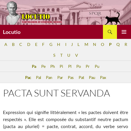
Aller
au
contenu
Recherche
Locutio
MENU
A
B
C
D
E
F
G
H
I
J
L
M
N
O
P
Q
R
PRINCI
S
T
U
V
Pa
Pe
Ph
Pi
Pl
Po
Pr
Pu
Pac
Pal
Pan
Par
Pas
Pat
Pau
Pax
PACTA SUNT SERVANDA
Expression qui signifie littéralement « les pactes doivent être
respectés ». Elle est composée du substantif neutre pactum
(pacta au pluriel) = pacte, contrat, accord, du verbe servo