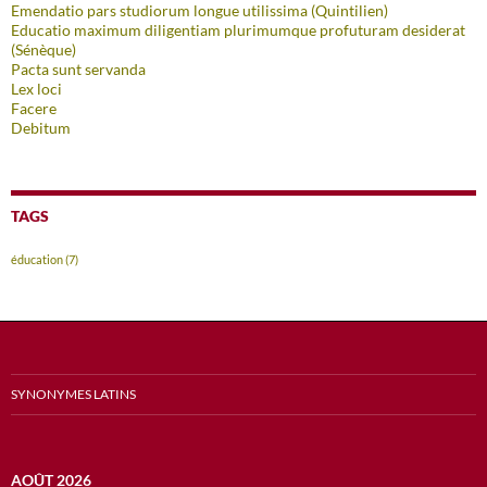
Emendatio pars studiorum longue utilissima (Quintilien)
Educatio maximum diligentiam plurimumque profuturam desiderat
(Sénèque)
Pacta sunt servanda
Lex loci
Facere
Debitum
TAGS
éducation
(7)
SYNONYMES LATINS
AOÛT 2026