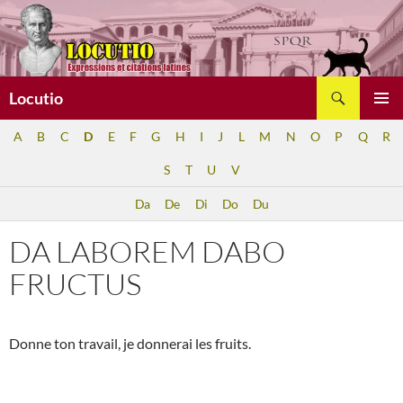
Aller
au
contenu
Recherche
Locutio
MENU
A
B
C
D
E
F
G
H
I
J
L
M
N
O
P
Q
R
PRINCI
S
T
U
V
Da
De
Di
Do
Du
DA LABOREM DABO
FRUCTUS
Donne ton travail, je donnerai les fruits.