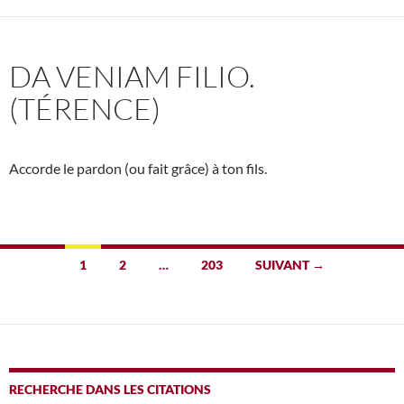
DA VENIAM FILIO.
(TÉRENCE)
Accorde le pardon (ou fait grâce) à ton fils.
Navigation
1
2
…
203
SUIVANT →
des
articles
RECHERCHE DANS LES CITATIONS