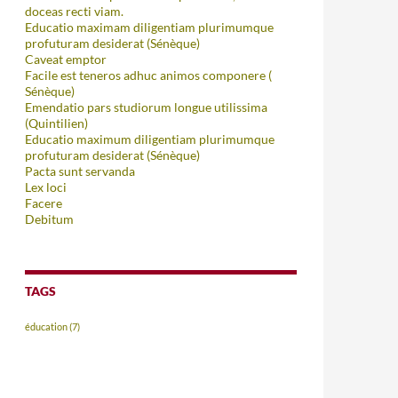
doceas recti viam.
Educatio maximam diligentiam plurimumque
profuturam desiderat (Sénèque)
Caveat emptor
Facile est teneros adhuc animos componere (
Sénèque)
Emendatio pars studiorum longue utilissima
(Quintilien)
Educatio maximum diligentiam plurimumque
profuturam desiderat (Sénèque)
Pacta sunt servanda
Lex loci
Facere
Debitum
TAGS
éducation
(7)