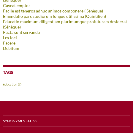
(Sénèque)
Caveat emptor
Facile est teneros adhuc animos componere ( Sénèque)
Emendatio pars studiorum longue utilissima (Quintilien)
Educatio maximum diligentiam plurimumque profuturam desiderat
(Sénèque)
Pacta sunt servanda
Lex loci
Facere
Debitum
TAGS
éducation
(7)
SYNONYMES LATINS