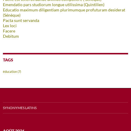
Emendatio pars studiorum longue utilissima (Quintilien)
Educatio maximum diligentiam plurimumque profuturam desiderat
(Sénèque)
Pacta sunt servanda
Lex loci
Facere
Debitum
TAGS
éducation
(7)
SYNONYMES LATINS
AOÛT 2026