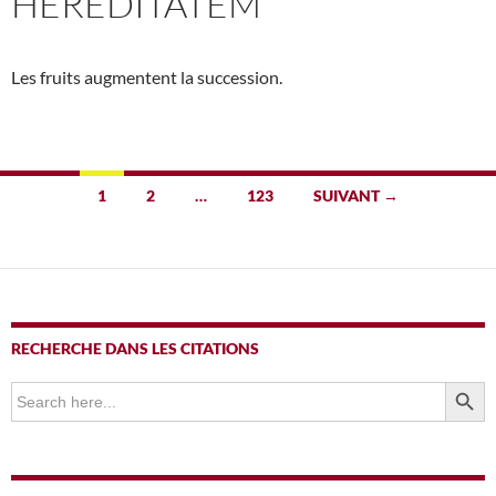
HEREDITATEM
Les fruits augmentent la succession.
Navigation
1
2
…
123
SUIVANT →
des
articles
RECHERCHE DANS LES CITATIONS
SEARCH BUTTO
Search
for: