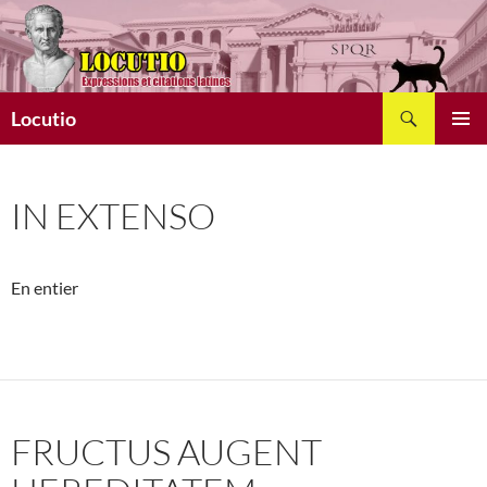
Aller
au
contenu
Recherche
Locutio
MENU
PRINCI
IN EXTENSO
En entier
FRUCTUS AUGENT