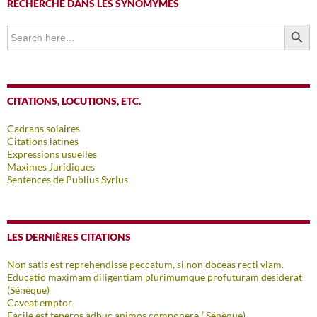
RECHERCHE DANS LES SYNOMYMES
SEARCH BUTTO
Search
for:
CITATIONS, LOCUTIONS, ETC.
Cadrans solaires
Citations latines
Expressions usuelles
Maximes Juridiques
Sentences de Publius Syrius
LES DERNIÈRES CITATIONS
Non satis est reprehendisse peccatum, si non doceas recti viam.
Educatio maximam diligentiam plurimumque profuturam desiderat
(Sénèque)
Caveat emptor
Facile est teneros adhuc animos componere ( Sénèque)