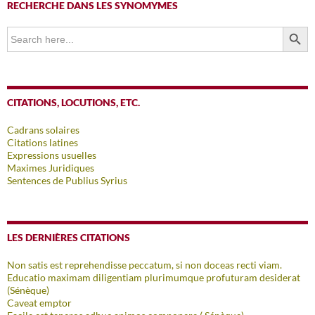
RECHERCHE DANS LES SYNOMYMES
SEARCH BUTTO
Search
for:
CITATIONS, LOCUTIONS, ETC.
Cadrans solaires
Citations latines
Expressions usuelles
Maximes Juridiques
Sentences de Publius Syrius
LES DERNIÈRES CITATIONS
Non satis est reprehendisse peccatum, si non doceas recti viam.
Educatio maximam diligentiam plurimumque profuturam desiderat
(Sénèque)
Caveat emptor