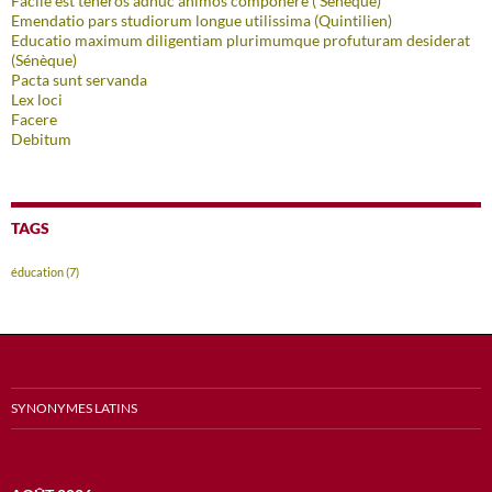
Facile est teneros adhuc animos componere ( Sénèque)
Emendatio pars studiorum longue utilissima (Quintilien)
Educatio maximum diligentiam plurimumque profuturam desiderat
(Sénèque)
Pacta sunt servanda
Lex loci
Facere
Debitum
TAGS
éducation
(7)
SYNONYMES LATINS