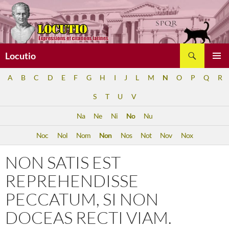
Aller
au
contenu
Recherche
Locutio
MENU
A
B
C
D
E
F
G
H
I
J
L
M
N
O
P
Q
R
PRINCI
S
T
U
V
Na
Ne
Ni
No
Nu
Noc
Nol
Nom
Non
Nos
Not
Nov
Nox
NON SATIS EST
REPREHENDISSE
PECCATUM, SI NON
DOCEAS RECTI VIAM.