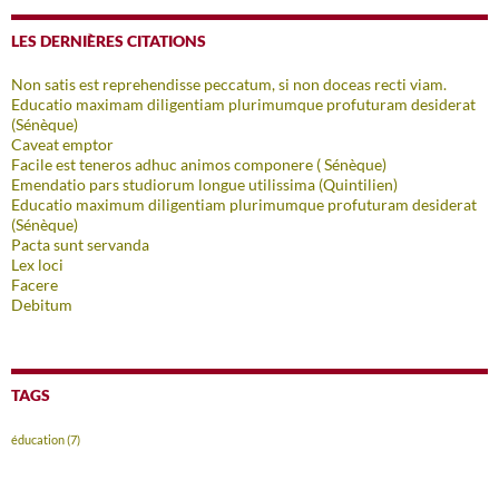
LES DERNIÈRES CITATIONS
Non satis est reprehendisse peccatum, si non doceas recti viam.
Educatio maximam diligentiam plurimumque profuturam desiderat
(Sénèque)
Caveat emptor
Facile est teneros adhuc animos componere ( Sénèque)
Emendatio pars studiorum longue utilissima (Quintilien)
Educatio maximum diligentiam plurimumque profuturam desiderat
(Sénèque)
Pacta sunt servanda
Lex loci
Facere
Debitum
TAGS
éducation
(7)