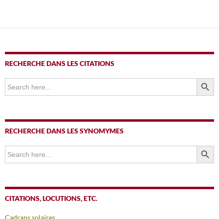
des
articles
RECHERCHE DANS LES CITATIONS
SEARCH BUTTO
Search
for:
RECHERCHE DANS LES SYNOMYMES
SEARCH BUTTO
Search
for:
CITATIONS, LOCUTIONS, ETC.
Cadrans solaires