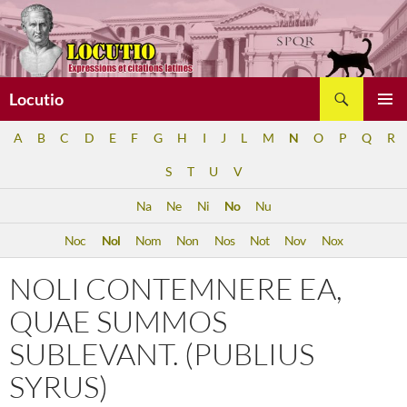
Aller
au
contenu
Recherche
Locutio
MENU
A
B
C
D
E
F
G
H
I
J
L
M
N
O
P
Q
R
PRINCI
S
T
U
V
Na
Ne
Ni
No
Nu
Noc
Nol
Nom
Non
Nos
Not
Nov
Nox
NOLI CONTEMNERE EA,
QUAE SUMMOS
SUBLEVANT. (PUBLIUS
SYRUS)