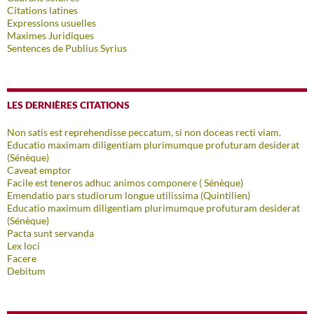
Citations latines
Expressions usuelles
Maximes Juridiques
Sentences de Publius Syrius
LES DERNIÈRES CITATIONS
Non satis est reprehendisse peccatum, si non doceas recti viam.
Educatio maximam diligentiam plurimumque profuturam desiderat
(Sénèque)
Caveat emptor
Facile est teneros adhuc animos componere ( Sénèque)
Emendatio pars studiorum longue utilissima (Quintilien)
Educatio maximum diligentiam plurimumque profuturam desiderat
(Sénèque)
Pacta sunt servanda
Lex loci
Facere
Debitum