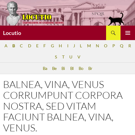
Aller
au
contenu
Recherche
Locutio
MENU
A
B
C
D
E
F
G
H
I
J
L
M
N
O
P
Q
R
PRINCI
S
T
U
V
Ba
Be
Bi
Bl
Bo
Br
BALNEA, VINA, VENUS
CORRUMPUNT CORPORA
NOSTRA, SED VITAM
FACIUNT BALNEA, VINA,
VENUS.