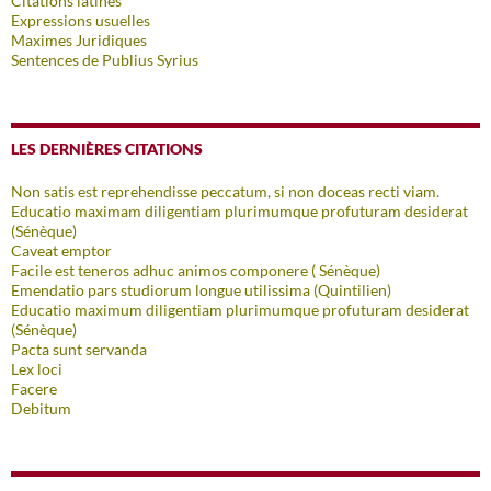
Citations latines
Expressions usuelles
Maximes Juridiques
Sentences de Publius Syrius
LES DERNIÈRES CITATIONS
Non satis est reprehendisse peccatum, si non doceas recti viam.
Educatio maximam diligentiam plurimumque profuturam desiderat
(Sénèque)
Caveat emptor
Facile est teneros adhuc animos componere ( Sénèque)
Emendatio pars studiorum longue utilissima (Quintilien)
Educatio maximum diligentiam plurimumque profuturam desiderat
(Sénèque)
Pacta sunt servanda
Lex loci
Facere
Debitum