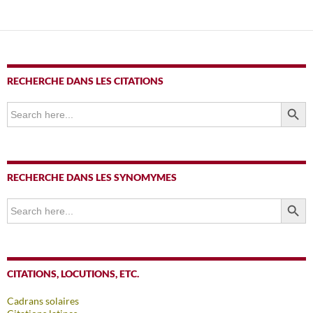
des
articles
RECHERCHE DANS LES CITATIONS
SEARCH BUTTO
Search
for:
RECHERCHE DANS LES SYNOMYMES
SEARCH BUTTO
Search
for:
CITATIONS, LOCUTIONS, ETC.
Cadrans solaires