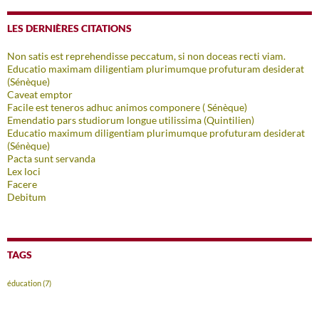
LES DERNIÈRES CITATIONS
Non satis est reprehendisse peccatum, si non doceas recti viam.
Educatio maximam diligentiam plurimumque profuturam desiderat
(Sénèque)
Caveat emptor
Facile est teneros adhuc animos componere ( Sénèque)
Emendatio pars studiorum longue utilissima (Quintilien)
Educatio maximum diligentiam plurimumque profuturam desiderat
(Sénèque)
Pacta sunt servanda
Lex loci
Facere
Debitum
TAGS
éducation
(7)