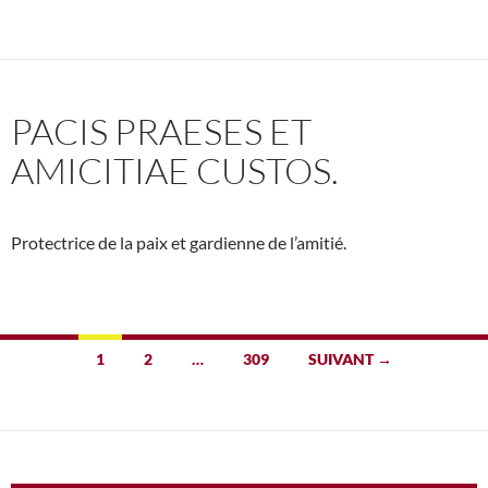
PACIS PRAESES ET
AMICITIAE CUSTOS.
Protectrice de la paix et gardienne de l’amitié.
Navigation
1
2
…
309
SUIVANT →
des
articles