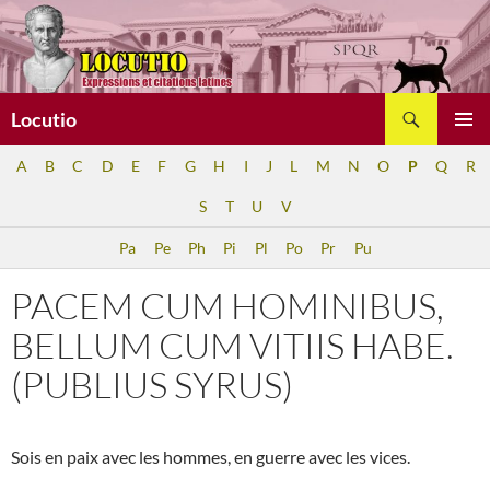
Aller
au
contenu
Recherche
Locutio
MENU
A
B
C
D
E
F
G
H
I
J
L
M
N
O
P
Q
R
PRINCI
S
T
U
V
Pa
Pe
Ph
Pi
Pl
Po
Pr
Pu
PACEM CUM HOMINIBUS,
BELLUM CUM VITIIS HABE.
(PUBLIUS SYRUS)
Sois en paix avec les hommes, en guerre avec les vices.