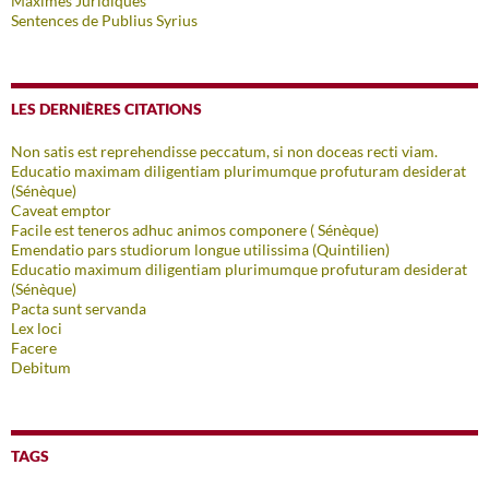
Maximes Juridiques
Sentences de Publius Syrius
LES DERNIÈRES CITATIONS
Non satis est reprehendisse peccatum, si non doceas recti viam.
Educatio maximam diligentiam plurimumque profuturam desiderat
(Sénèque)
Caveat emptor
Facile est teneros adhuc animos componere ( Sénèque)
Emendatio pars studiorum longue utilissima (Quintilien)
Educatio maximum diligentiam plurimumque profuturam desiderat
(Sénèque)
Pacta sunt servanda
Lex loci
Facere
Debitum
TAGS