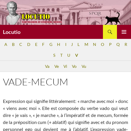
Aller
au
contenu
Recherche
Locutio
MENU
A
B
C
D
E
F
G
H
I
J
L
M
N
O
P
Q
R
PRINCI
S
T
U
V
Va
Ve
Vi
Vo
Vu
VADE-MECUM
Expression qui signifie littéralement: « marche avec moi » donc
« viens avec moi ». Elle est composée du verbe vado qui veut
dire « je vais », « je marche », à l’impératif et de mecum, formée
de la préposition cum (+ ablatif) qui signifie avec et du pronom
personnel ego qui devient me à l’ablatif. L’expression vade-