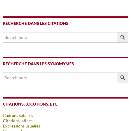
articles
RECHERCHE DANS LES CITATIONS
SEARCH BUTTO
Search
for:
RECHERCHE DANS LES SYNOMYMES
SEARCH BUTTO
Search
for:
CITATIONS, LOCUTIONS, ETC.
Cadrans solaires
Citations latines
Expressions usuelles