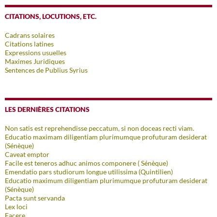
CITATIONS, LOCUTIONS, ETC.
Cadrans solaires
Citations latines
Expressions usuelles
Maximes Juridiques
Sentences de Publius Syrius
LES DERNIÈRES CITATIONS
Non satis est reprehendisse peccatum, si non doceas recti viam.
Educatio maximam diligentiam plurimumque profuturam desiderat
(Sénèque)
Caveat emptor
Facile est teneros adhuc animos componere ( Sénèque)
Emendatio pars studiorum longue utilissima (Quintilien)
Educatio maximum diligentiam plurimumque profuturam desiderat
(Sénèque)
Pacta sunt servanda
Lex loci
Facere