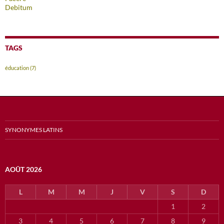
Debitum
TAGS
éducation
(7)
SYNONYMES LATINS
AOÛT 2026
L
M
M
J
V
S
D
1
2
3
4
5
6
7
8
9