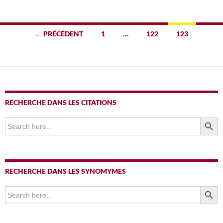
Navigation
← PRÉCÉDENT
1
…
122
123
des
articles
RECHERCHE DANS LES CITATIONS
SEARCH BUTTO
Search
for:
RECHERCHE DANS LES SYNOMYMES
SEARCH BUTTO
Search
for: