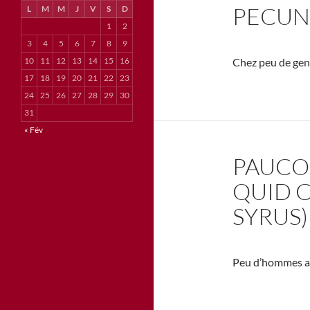
PECUNI
L
M
M
J
V
S
D
1
2
3
4
5
6
7
8
9
10
11
12
13
14
15
16
Chez peu de gens
17
18
19
20
21
22
23
24
25
26
27
28
29
30
31
« Fév
PAUCOR
QUID C
SYRUS)
Peu d’hommes ap