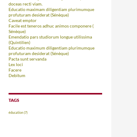
doceas recti viam.
Educatio maximam diligentiam plurimumque
profuturam desiderat (Sénèque)
Caveat emptor
Facile est teneros adhuc animos componere (
Sénèque)
Emendatio pars studiorum longue utilissima
(Quintilien)
Educatio maximum diligentiam plurimumque
profuturam desiderat (Sénèque)
Pacta sunt servanda
Lex loci
Facere
Debitum
TAGS
éducation
(7)