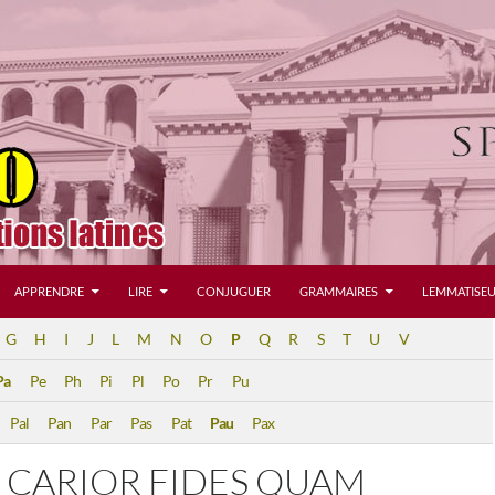
APPRENDRE
LIRE
CONJUGUER
GRAMMAIRES
LEMMATISEU
G
H
I
J
L
M
N
O
P
Q
R
S
T
U
V
Pa
Pe
Ph
Pi
Pl
Po
Pr
Pu
Pal
Pan
Par
Pas
Pat
Pau
Pax
 CARIOR FIDES QUAM