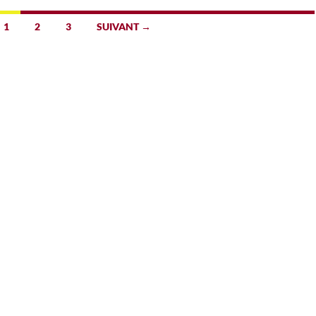
1
2
3
SUIVANT →