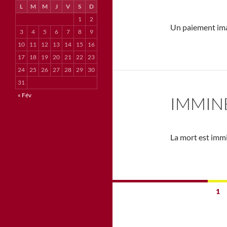
L
M
M
J
V
S
D
1
2
Un paiement imag
3
4
5
6
7
8
9
10
11
12
13
14
15
16
17
18
19
20
21
22
23
24
25
26
27
28
29
30
31
« Fév
IMMIN
La mort est imm
Navigation
1
des
articles