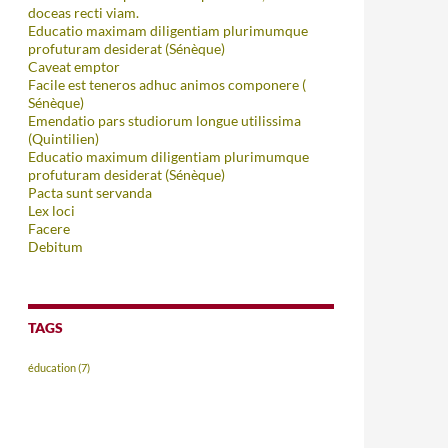
doceas recti viam.
Educatio maximam diligentiam plurimumque
profuturam desiderat (Sénèque)
Caveat emptor
Facile est teneros adhuc animos componere (
Sénèque)
Emendatio pars studiorum longue utilissima
(Quintilien)
Educatio maximum diligentiam plurimumque
profuturam desiderat (Sénèque)
Pacta sunt servanda
Lex loci
Facere
Debitum
TAGS
éducation
(7)