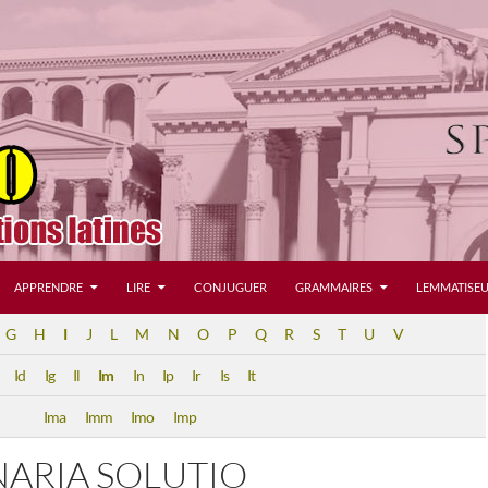
APPRENDRE
LIRE
CONJUGUER
GRAMMAIRES
LEMMATISEU
G
H
I
J
L
M
N
O
P
Q
R
S
T
U
V
Id
Ig
Il
Im
In
Ip
Ir
Is
It
Ima
Imm
Imo
Imp
NARIA SOLUTIO