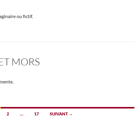
inaire ou fictif.
ET MORS
inente.
2
…
17
SUIVANT →