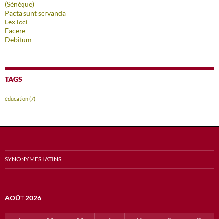
(Sénèque)
Pacta sunt servanda
Lex loci
Facere
Debitum
TAGS
éducation
(7)
SYNONYMES LATINS
AOÛT 2026