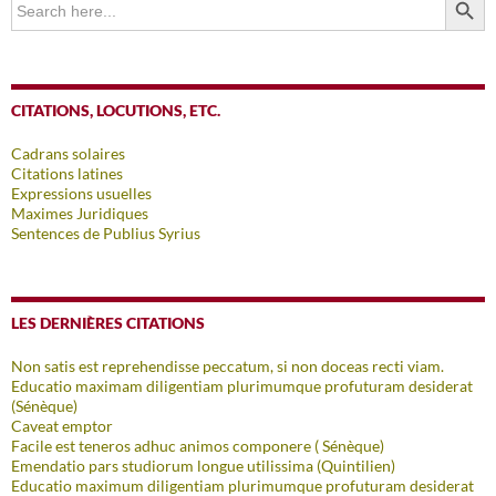
for:
CITATIONS, LOCUTIONS, ETC.
Cadrans solaires
Citations latines
Expressions usuelles
Maximes Juridiques
Sentences de Publius Syrius
LES DERNIÈRES CITATIONS
Non satis est reprehendisse peccatum, si non doceas recti viam.
Educatio maximam diligentiam plurimumque profuturam desiderat
(Sénèque)
Caveat emptor
Facile est teneros adhuc animos componere ( Sénèque)
Emendatio pars studiorum longue utilissima (Quintilien)
Educatio maximum diligentiam plurimumque profuturam desiderat