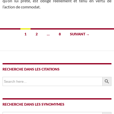
qu’on lui prête, est obligé réellement et tenu en vertu de
l’action de commodat.
Navigation
1
2
…
8
SUIVANT →
des
articles
RECHERCHE DANS LES CITATIONS
SEARCH BUTTO
Search
for:
RECHERCHE DANS LES SYNOMYMES
SEARCH BUTTO
Search