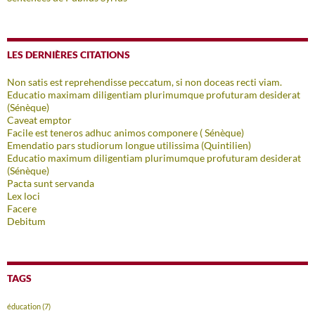
LES DERNIÈRES CITATIONS
Non satis est reprehendisse peccatum, si non doceas recti viam.
Educatio maximam diligentiam plurimumque profuturam desiderat
(Sénèque)
Caveat emptor
Facile est teneros adhuc animos componere ( Sénèque)
Emendatio pars studiorum longue utilissima (Quintilien)
Educatio maximum diligentiam plurimumque profuturam desiderat
(Sénèque)
Pacta sunt servanda
Lex loci
Facere
Debitum
TAGS
éducation
(7)