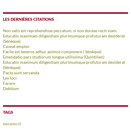
LES DERNIÈRES CITATIONS
Non satis est reprehendisse peccatum, si non doceas recti viam.
Educatio maximam diligentiam plurimumque profuturam desiderat
(Sénèque)
Caveat emptor
Facile est teneros adhuc animos componere ( Sénèque)
Emendatio pars studiorum longue utilissima (Quintilien)
Educatio maximum diligentiam plurimumque profuturam desiderat
(Sénèque)
Pacta sunt servanda
Lex loci
Facere
Debitum
TAGS
éducation
(7)