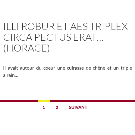
ILLI ROBUR ET AES TRIPLEX
CIRCA PECTUS ERAT…
(HORACE)
Il avait autour du coeur une cuirasse de chêne et un triple
airain…
Navigation
1
2
SUIVANT →
des
articles