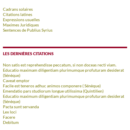
Cadrans solaires
Citations latines
Expressions usuelles
Maximes Juridiques
Sentences de Publius Syrius
LES DERNIÈRES CITATIONS
Non satis est reprehendisse peccatum, si non doceas recti viam.
Educatio maximam diligentiam plurimumque profuturam desiderat
(Sénèque)
Caveat emptor
Facile est teneros adhuc animos componere ( Sénèque)
Emendatio pars studiorum longue utilissima (Quintilien)
Educatio maximum diligentiam plurimumque profuturam desiderat
(Sénèque)
Pacta sunt servanda
Lex loci
Facere
Debitum