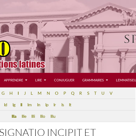
APPRENDRE
LIRE
CONJUGUER
GRAMMAIRES
LEMMATISEU
G
H
I
J
L
M
N
O
P
Q
R
S
T
U
V
Id
Ig
Il
Im
In
Ip
Ir
Is
It
Illa
Ille
Illi
Illo
Illu
SSIGNATIO INCIPIT ET