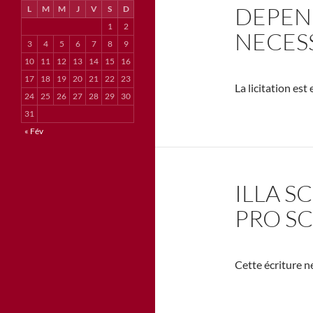
DEPEN
L
M
M
J
V
S
D
1
2
NECESS
3
4
5
6
7
8
9
10
11
12
13
14
15
16
17
18
19
20
21
22
23
La licitation es
24
25
26
27
28
29
30
31
« Fév
ILLA S
PRO S
Cette écriture ne