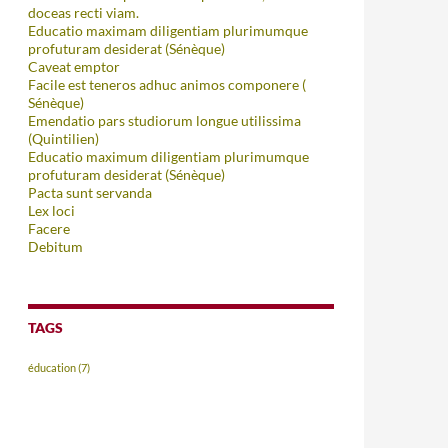
doceas recti viam.
Educatio maximam diligentiam plurimumque
profuturam desiderat (Sénèque)
Caveat emptor
Facile est teneros adhuc animos componere (
Sénèque)
Emendatio pars studiorum longue utilissima
(Quintilien)
Educatio maximum diligentiam plurimumque
profuturam desiderat (Sénèque)
Pacta sunt servanda
Lex loci
Facere
Debitum
TAGS
éducation
(7)