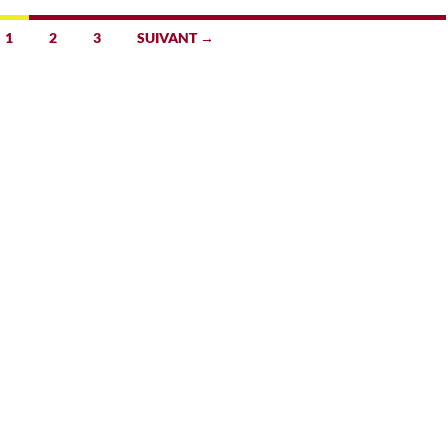
1
2
3
SUIVANT →