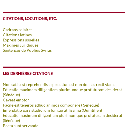
CITATIONS, LOCUTIONS, ETC.
Cadrans solaires
Citations latines
Expressions usuelles
Maximes Juridiques
Sentences de Publius Syrius
LES DERNIÈRES CITATIONS
Non satis est reprehendisse peccatum, si non doceas recti viam.
Educatio maximam diligentiam plurimumque profuturam desiderat
(Sénèque)
Caveat emptor
Facile est teneros adhuc animos componere ( Sénèque)
Emendatio pars studiorum longue utilissima (Quintilien)
Educatio maximum diligentiam plurimumque profuturam desiderat
(Sénèque)
Pacta sunt servanda