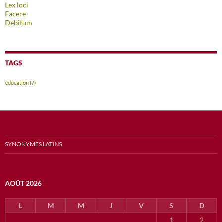
Lex loci
Facere
Debitum
TAGS
éducation
(7)
SYNONYMES LATINS
AOÛT 2026
L
M
M
J
V
S
D
1
2