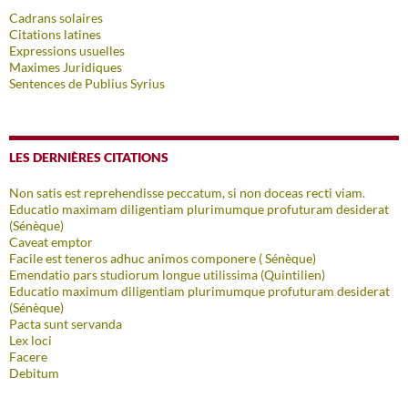
Cadrans solaires
Citations latines
Expressions usuelles
Maximes Juridiques
Sentences de Publius Syrius
LES DERNIÈRES CITATIONS
Non satis est reprehendisse peccatum, si non doceas recti viam.
Educatio maximam diligentiam plurimumque profuturam desiderat
(Sénèque)
Caveat emptor
Facile est teneros adhuc animos componere ( Sénèque)
Emendatio pars studiorum longue utilissima (Quintilien)
Educatio maximum diligentiam plurimumque profuturam desiderat
(Sénèque)
Pacta sunt servanda
Lex loci
Facere
Debitum