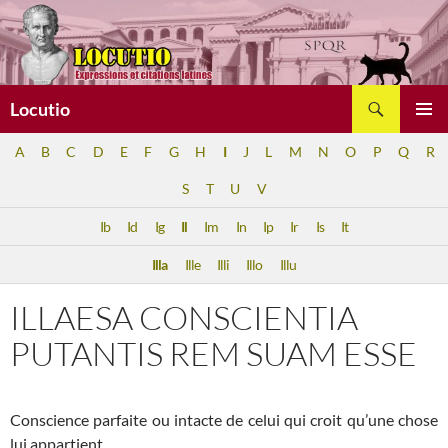
Aller
au
contenu
Recherche
Locutio
MENU
A
B
C
D
E
F
G
H
I
J
L
M
N
O
P
Q
R
PRINCI
S
T
U
V
Ib
Id
Ig
Il
Im
In
Ip
Ir
Is
It
Illa
Ille
Illi
Illo
Illu
ILLAESA CONSCIENTIA
PUTANTIS REM SUAM ESSE
Conscience parfaite ou intacte de celui qui croit qu’une chose
lui appartient.