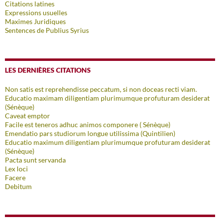
Citations latines
Expressions usuelles
Maximes Juridiques
Sentences de Publius Syrius
LES DERNIÈRES CITATIONS
Non satis est reprehendisse peccatum, si non doceas recti viam.
Educatio maximam diligentiam plurimumque profuturam desiderat
(Sénèque)
Caveat emptor
Facile est teneros adhuc animos componere ( Sénèque)
Emendatio pars studiorum longue utilissima (Quintilien)
Educatio maximum diligentiam plurimumque profuturam desiderat
(Sénèque)
Pacta sunt servanda
Lex loci
Facere
Debitum