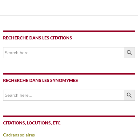
articles
RECHERCHE DANS LES CITATIONS
SEARCH BUTTO
Search
for:
RECHERCHE DANS LES SYNOMYMES
SEARCH BUTTO
Search
for:
CITATIONS, LOCUTIONS, ETC.
Cadrans solaires