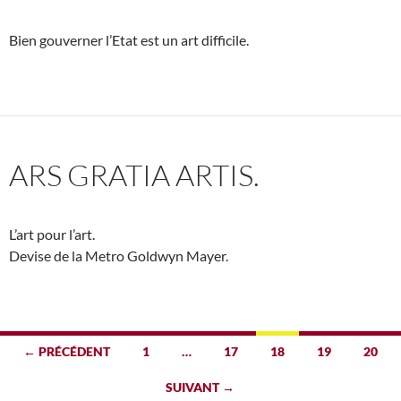
Bien gouverner l’Etat est un art difficile.
ARS GRATIA ARTIS.
L’art pour l’art.
Devise de la Metro Goldwyn Mayer.
Navigation
← PRÉCÉDENT
1
…
17
18
19
20
des
SUIVANT →