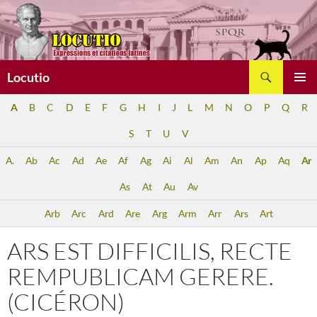
Aller
au
contenu
Recherche
Locutio
MENU
A
B
C
D
E
F
G
H
I
J
L
M
N
O
P
Q
R
PRINCI
S
T
U
V
A.
Ab
Ac
Ad
Ae
Af
Ag
Ai
Al
Am
An
Ap
Aq
Ar
As
At
Au
Av
Arb
Arc
Ard
Are
Arg
Arm
Arr
Ars
Art
ARS EST DIFFICILIS, RECTE
REMPUBLICAM GERERE.
(CICÉRON)