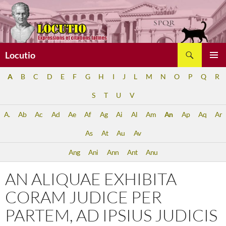
Aller
au
contenu
Recherche
Locutio
MENU
A
B
C
D
E
F
G
H
I
J
L
M
N
O
P
Q
R
PRINCI
S
T
U
V
A.
Ab
Ac
Ad
Ae
Af
Ag
Ai
Al
Am
An
Ap
Aq
Ar
As
At
Au
Av
Ang
Ani
Ann
Ant
Anu
AN ALIQUAE EXHIBITA
CORAM JUDICE PER
PARTEM, AD IPSIUS JUDICIS