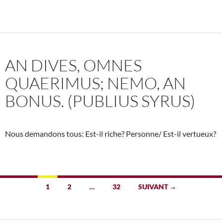
AN DIVES, OMNES
QUAERIMUS; NEMO, AN
BONUS. (PUBLIUS SYRUS)
Nous demandons tous: Est-il riche? Personne/ Est-il vertueux?
Navigation
1
2
…
32
SUIVANT →
des
articles