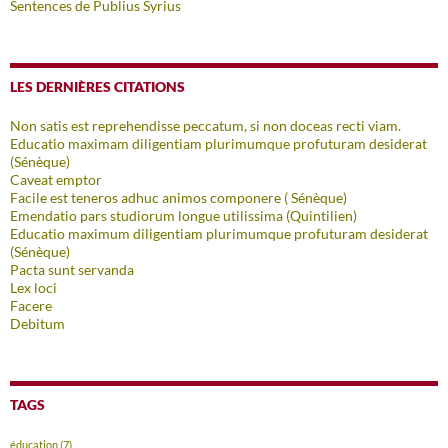
Sentences de Publius Syrius
LES DERNIÈRES CITATIONS
Non satis est reprehendisse peccatum, si non doceas recti viam.
Educatio maximam diligentiam plurimumque profuturam desiderat
(Sénèque)
Caveat emptor
Facile est teneros adhuc animos componere ( Sénèque)
Emendatio pars studiorum longue utilissima (Quintilien)
Educatio maximum diligentiam plurimumque profuturam desiderat
(Sénèque)
Pacta sunt servanda
Lex loci
Facere
Debitum
TAGS
éducation
(7)