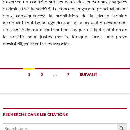
d’exercer un contrôle sur les actes des personnes chargées
d’administrer la société. Le concept engendre principalement
deux conséquences: la prohibition de la clause léonine
attribuant tout l’avantage du contrat à un seul ou exonérant
un associé de toute contribution aux pertes; la dissolution de
la société pour justes motifs, lorsque surgit une grave
mésintelligence entre les associés.
Navigation
1
2
…
7
SUIVANT →
des
articles
RECHERCHE DANS LES CITATIONS
SEARCH BUTTO
Search
for: