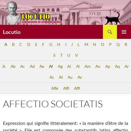
Aller
au
contenu
Recherche
Locutio
MENU
A
B
C
D
E
F
G
H
I
J
L
M
N
O
P
Q
R
PRINCI
S
T
U
V
A.
Ab
Ac
Ad
Ae
Af
Ag
Ai
Al
Am
An
Ap
Aq
Ar
As
At
Au
Av
Affe
Affi
Affl
AFFECTIO SOCIETATIS
Expression qui signifie littéralement: « la manière d’être de la
société ». Elle est composée des substantifs latins affectio