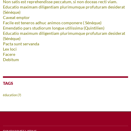
Non satis est reprehendisse peccatum, si non doceas recti viam.
Educatio maximam diligentiam plurimumque profuturam desiderat
(Sénèque)
Caveat emptor
Facile est teneros adhuc animos componere ( Sénèque)
Emendatio pars studiorum longue utilissima (Quintilien)
Educatio maximum diligentiam plurimumque profuturam desiderat
(Sénèque)
Pacta sunt servanda
Lex loci
Facere
Debitum
TAGS
éducation
(7)