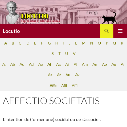
Aller
au
contenu
Recherche
Locutio
MENU
A
B
C
D
E
F
G
H
I
J
L
M
N
O
P
Q
R
PRINCI
S
T
U
V
A.
Ab
Ac
Ad
Ae
Af
Ag
Ai
Al
Am
An
Ap
Aq
Ar
As
At
Au
Av
Affe
Affi
Affl
AFFECTIO SOCIETATIS
L’intention de (former une) société ou de s’associer.