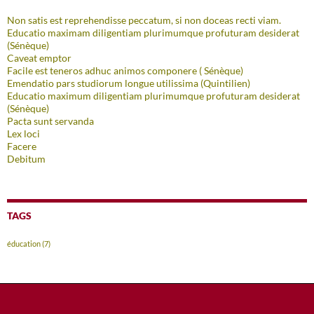
Non satis est reprehendisse peccatum, si non doceas recti viam.
Educatio maximam diligentiam plurimumque profuturam desiderat
(Sénèque)
Caveat emptor
Facile est teneros adhuc animos componere ( Sénèque)
Emendatio pars studiorum longue utilissima (Quintilien)
Educatio maximum diligentiam plurimumque profuturam desiderat
(Sénèque)
Pacta sunt servanda
Lex loci
Facere
Debitum
TAGS
éducation
(7)