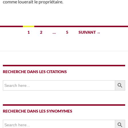
comme louerait le propriétaire.
Navigation
1
2
…
5
SUIVANT →
des
articles
RECHERCHE DANS LES CITATIONS
SEARCH BUTTO
Search
for:
RECHERCHE DANS LES SYNOMYMES
SEARCH BUTTO
Search
for: