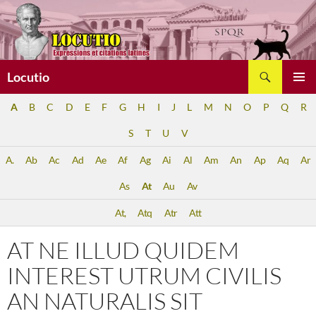
Aller
au
contenu
Recherche
Locutio
MENU
A
B
C
D
E
F
G
H
I
J
L
M
N
O
P
Q
R
PRINCI
S
T
U
V
A.
Ab
Ac
Ad
Ae
Af
Ag
Ai
Al
Am
An
Ap
Aq
Ar
As
At
Au
Av
At,
Atq
Atr
Att
AT NE ILLUD QUIDEM
INTEREST UTRUM CIVILIS
AN NATURALIS SIT