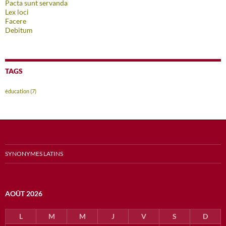
Pacta sunt servanda
Lex loci
Facere
Debitum
TAGS
éducation
(7)
SYNONYMES LATINS
AOÛT 2026
L
M
M
J
V
S
D