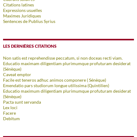
Citations latines
Expressions usuelles
Maximes Juridiques
Sentences de Publius Syrius
LES DERNIÈRES CITATIONS
Non satis est reprehendisse peccatum, si non doceas recti viam.
Educatio maximam diligentiam plurimumque profuturam desiderat
(Sénèque)
Caveat emptor
Facile est teneros adhuc animos componere ( Sénèque)
Emendatio pars studiorum longue utilissima (Quintilien)
Educatio maximum diligentiam plurimumque profuturam desiderat
(Sénèque)
Pacta sunt servanda
Lex loci
Facere
Debitum