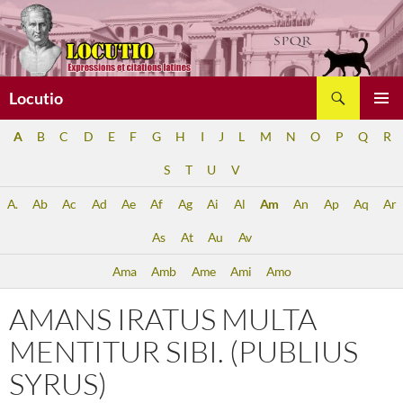
Aller
au
contenu
Recherche
Locutio
MENU
A
B
C
D
E
F
G
H
I
J
L
M
N
O
P
Q
R
PRINCI
S
T
U
V
A.
Ab
Ac
Ad
Ae
Af
Ag
Ai
Al
Am
An
Ap
Aq
Ar
As
At
Au
Av
Ama
Amb
Ame
Ami
Amo
AMANS IRATUS MULTA
MENTITUR SIBI. (PUBLIUS
SYRUS)