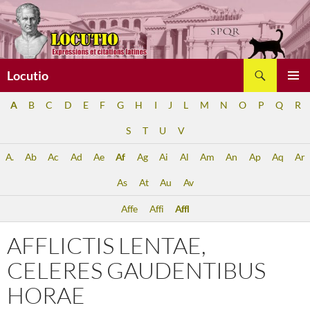
Aller
au
contenu
Recherche
Locutio
MENU
A
B
C
D
E
F
G
H
I
J
L
M
N
O
P
Q
R
PRINCI
S
T
U
V
A.
Ab
Ac
Ad
Ae
Af
Ag
Ai
Al
Am
An
Ap
Aq
Ar
As
At
Au
Av
Affe
Affi
Affl
AFFLICTIS LENTAE,
CELERES GAUDENTIBUS
HORAE