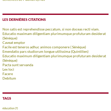
LES DERNIÈRES CITATIONS
Non satis est reprehendisse peccatum, si non doceas recti viam.
Educatio maximam diligentiam plurimumque profuturam desiderat
(Sénèque)
Caveat emptor
Facile est teneros adhuc animos componere ( Sénèque)
Emendatio pars studiorum longue utilissima (Quintilien)
Educatio maximum diligentiam plurimumque profuturam desiderat
(Sénèque)
Pacta sunt servanda
Lex loci
Facere
Debitum
TAGS
éducation
(7)