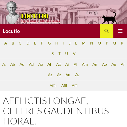
Aller
au
contenu
Recherche
Locutio
MENU
A
B
C
D
E
F
G
H
I
J
L
M
N
O
P
Q
R
PRINCI
S
T
U
V
A.
Ab
Ac
Ad
Ae
Af
Ag
Ai
Al
Am
An
Ap
Aq
Ar
As
At
Au
Av
Affe
Affi
Affl
AFFLICTIS LONGAE,
CELERES GAUDENTIBUS
HORAE.