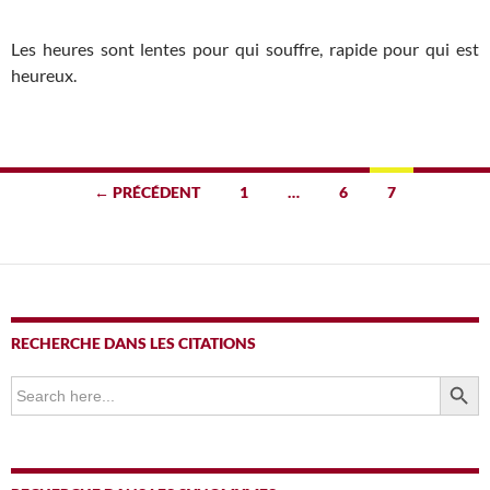
Les heures sont lentes pour qui souffre, rapide pour qui est
heureux.
Navigation
← PRÉCÉDENT
1
…
6
7
des
articles
RECHERCHE DANS LES CITATIONS
SEARCH BUTTO
Search
for: