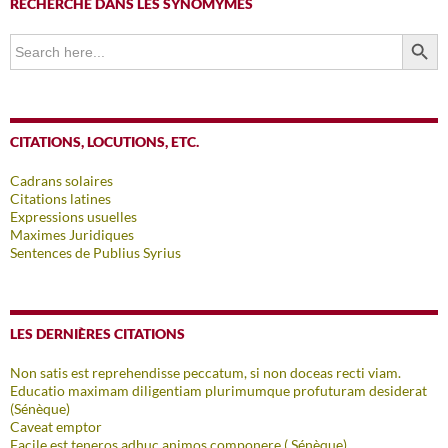
RECHERCHE DANS LES SYNOMYMES
SEARCH BUTTO
Search
for:
CITATIONS, LOCUTIONS, ETC.
Cadrans solaires
Citations latines
Expressions usuelles
Maximes Juridiques
Sentences de Publius Syrius
LES DERNIÈRES CITATIONS
Non satis est reprehendisse peccatum, si non doceas recti viam.
Educatio maximam diligentiam plurimumque profuturam desiderat
(Sénèque)
Caveat emptor
Facile est teneros adhuc animos componere ( Sénèque)