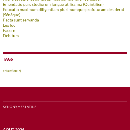
Emendatio pars studiorum longue utilissima (Quintilien)
Educatio maximum diligentiam plurimumque profuturam desiderat
(Sénèque)
Pacta sunt servanda
Lex loci
Facere
Debitum
TAGS
éducation
(7)
SYNONYMES LATINS
AOÛT 2026