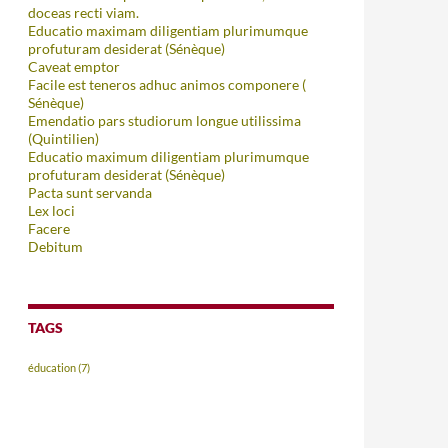
doceas recti viam.
Educatio maximam diligentiam plurimumque
profuturam desiderat (Sénèque)
Caveat emptor
Facile est teneros adhuc animos componere (
Sénèque)
Emendatio pars studiorum longue utilissima
(Quintilien)
Educatio maximum diligentiam plurimumque
profuturam desiderat (Sénèque)
Pacta sunt servanda
Lex loci
Facere
Debitum
TAGS
éducation
(7)