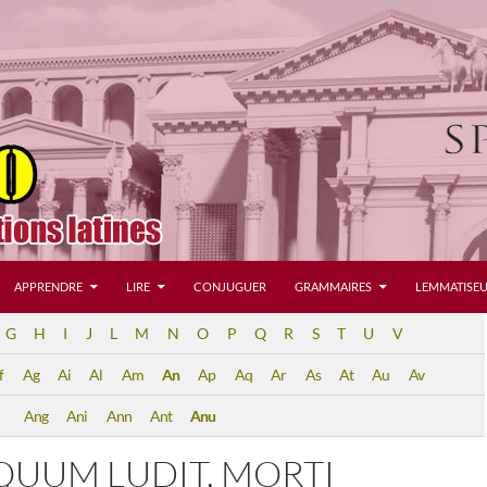
APPRENDRE
LIRE
CONJUGUER
GRAMMAIRES
LEMMATISEU
G
H
I
J
L
M
N
O
P
Q
R
S
T
U
V
f
Ag
Ai
Al
Am
An
Ap
Aq
Ar
As
At
Au
Av
Ang
Ani
Ann
Ant
Anu
QUUM LUDIT, MORTI