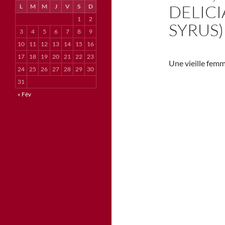
DELICI
L
M
M
J
V
S
D
1
2
SYRUS)
3
4
5
6
7
8
9
10
11
12
13
14
15
16
17
18
19
20
21
22
23
Une vieille femme
24
25
26
27
28
29
30
31
« Fév