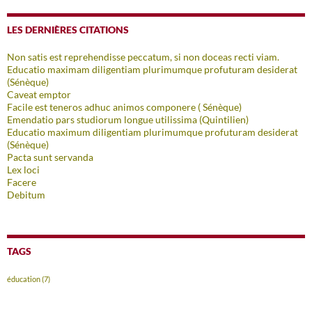
LES DERNIÈRES CITATIONS
Non satis est reprehendisse peccatum, si non doceas recti viam.
Educatio maximam diligentiam plurimumque profuturam desiderat
(Sénèque)
Caveat emptor
Facile est teneros adhuc animos componere ( Sénèque)
Emendatio pars studiorum longue utilissima (Quintilien)
Educatio maximum diligentiam plurimumque profuturam desiderat
(Sénèque)
Pacta sunt servanda
Lex loci
Facere
Debitum
TAGS
éducation
(7)