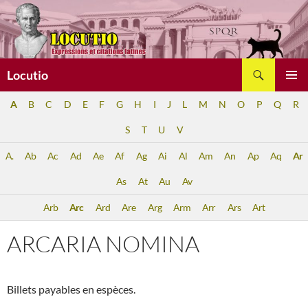
Aller
au
contenu
Recherche
Locutio
MENU
A
B
C
D
E
F
G
H
I
J
L
M
N
O
P
Q
R
PRINCI
S
T
U
V
A.
Ab
Ac
Ad
Ae
Af
Ag
Ai
Al
Am
An
Ap
Aq
Ar
As
At
Au
Av
Arb
Arc
Ard
Are
Arg
Arm
Arr
Ars
Art
ARCARIA NOMINA
Billets payables en espèces.