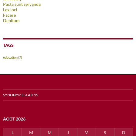
Pacta sunt servanda
Lex loci
Facere
Debitum
TAGS
éducation
(7)
SYNONYMES LATINS
AOÛT 2026
L
M
M
J
V
S
D