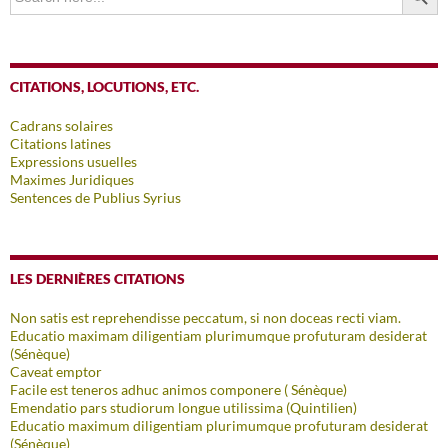
CITATIONS, LOCUTIONS, ETC.
Cadrans solaires
Citations latines
Expressions usuelles
Maximes Juridiques
Sentences de Publius Syrius
LES DERNIÈRES CITATIONS
Non satis est reprehendisse peccatum, si non doceas recti viam.
Educatio maximam diligentiam plurimumque profuturam desiderat
(Sénèque)
Caveat emptor
Facile est teneros adhuc animos componere ( Sénèque)
Emendatio pars studiorum longue utilissima (Quintilien)
Educatio maximum diligentiam plurimumque profuturam desiderat
(Sénèque)