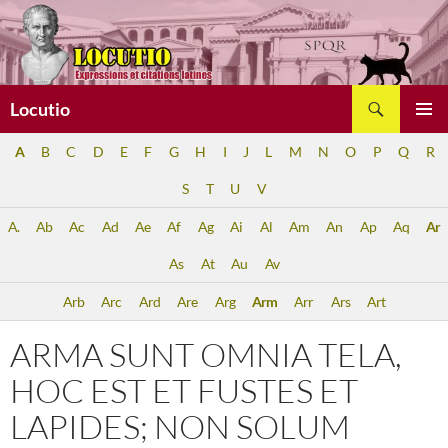
Aller
au
contenu
Recherche
Locutio
MENU
A
B
C
D
E
F
G
H
I
J
L
M
N
O
P
Q
R
PRINCI
S
T
U
V
A.
Ab
Ac
Ad
Ae
Af
Ag
Ai
Al
Am
An
Ap
Aq
Ar
As
At
Au
Av
Arb
Arc
Ard
Are
Arg
Arm
Arr
Ars
Art
ARMA SUNT OMNIA TELA,
HOC EST ET FUSTES ET
LAPIDES; NON SOLUM