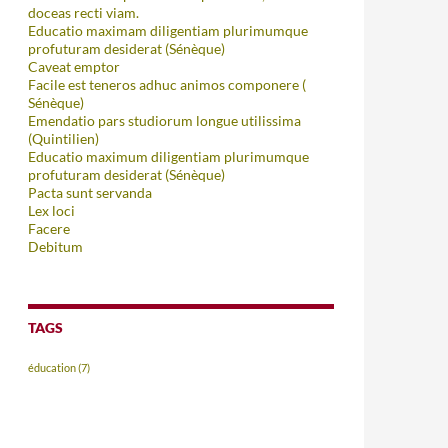
doceas recti viam.
Educatio maximam diligentiam plurimumque
profuturam desiderat (Sénèque)
Caveat emptor
Facile est teneros adhuc animos componere (
Sénèque)
Emendatio pars studiorum longue utilissima
(Quintilien)
Educatio maximum diligentiam plurimumque
profuturam desiderat (Sénèque)
Pacta sunt servanda
Lex loci
Facere
Debitum
TAGS
éducation
(7)