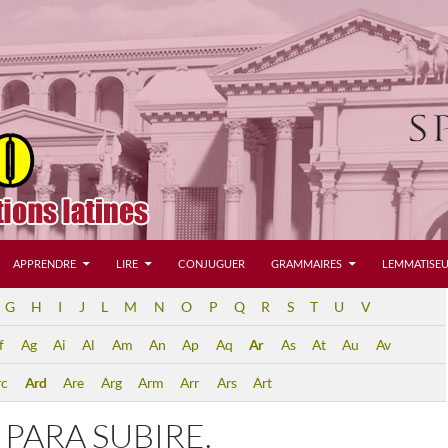
APPRENDRE
LIRE
CONJUGUER
GRAMMAIRES
LEMMATISEU
G
H
I
J
L
M
N
O
P
Q
R
S
T
U
V
f
Ag
Ai
Al
Am
An
Ap
Aq
Ar
As
At
Au
Av
rc
Ard
Are
Arg
Arm
Arr
Ars
Art
PARA SUBIRE.