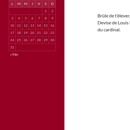
L
M
M
J
V
S
D
1
2
Brûle de t’élever.
3
4
5
6
7
8
9
Devise de Louis 
10
11
12
13
14
15
16
du cardinal.
17
18
19
20
21
22
23
24
25
26
27
28
29
30
31
« Fév