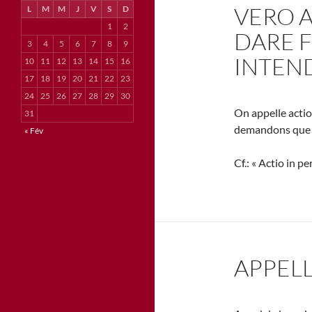
VERO 
L
M
M
J
V
S
D
1
2
DARE F
3
4
5
6
7
8
9
INTEN
10
11
12
13
14
15
16
17
18
19
20
21
22
23
24
25
26
27
28
29
30
On appelle actio
31
demandons que l
« Fév
Cf.: « Actio in p
APPELL