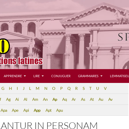
APPRENDRE
LIRE
CONJUGUER
GRAMMAIRES
LEMMATISEU
G
H
I
J
L
M
N
O
P
Q
R
S
T
U
V
f
Ag
Ai
Al
Am
An
Ap
Aq
Ar
As
At
Au
Av
Apa
Ape
Api
App
Apt
Apu
LANTUR IN PERSONAM