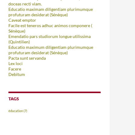
doceas recti viam.
Educatio maximam diligentiam plurimumque
profuturam desiderat (Sénèque)
Caveat emptor
Facile est teneros adhuc animos componere (
Sénèque)
Emendatio pars studiorum longue utilissima
(Quintilien)
Educatio maximum diligentiam plurimumque
profuturam desiderat (Sénèque)
Pacta sunt servanda
Lex loci
Facere
Debitum
TAGS
éducation
(7)