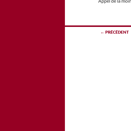
Appel de la moin
Navigation
← PRÉCÉDENT
des
articles