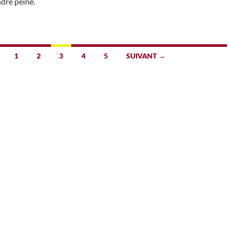
dre peine.
1
2
3
4
5
SUIVANT →