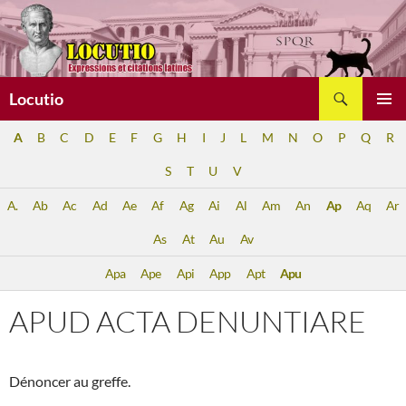
Aller
au
contenu
Recherche
Locutio
MENU
A
B
C
D
E
F
G
H
I
J
L
M
N
O
P
Q
R
PRINCI
S
T
U
V
A.
Ab
Ac
Ad
Ae
Af
Ag
Ai
Al
Am
An
Ap
Aq
Ar
As
At
Au
Av
Apa
Ape
Api
App
Apt
Apu
APUD ACTA DENUNTIARE
Dénoncer au greffe.