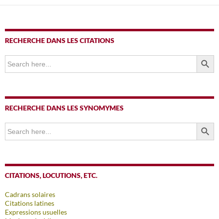
articles
RECHERCHE DANS LES CITATIONS
SEARCH BUTTO
Search
for:
RECHERCHE DANS LES SYNOMYMES
SEARCH BUTTO
Search
for:
CITATIONS, LOCUTIONS, ETC.
Cadrans solaires
Citations latines
Expressions usuelles