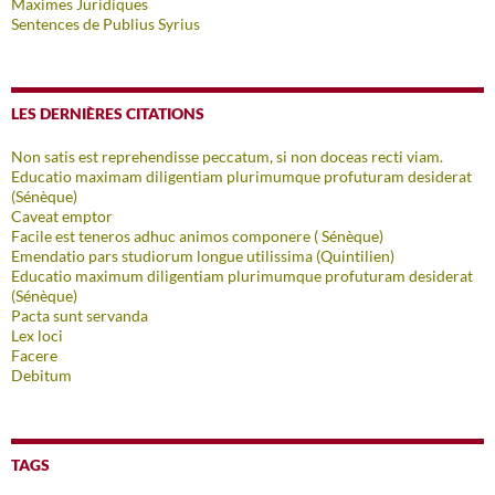
Maximes Juridiques
Sentences de Publius Syrius
LES DERNIÈRES CITATIONS
Non satis est reprehendisse peccatum, si non doceas recti viam.
Educatio maximam diligentiam plurimumque profuturam desiderat
(Sénèque)
Caveat emptor
Facile est teneros adhuc animos componere ( Sénèque)
Emendatio pars studiorum longue utilissima (Quintilien)
Educatio maximum diligentiam plurimumque profuturam desiderat
(Sénèque)
Pacta sunt servanda
Lex loci
Facere
Debitum
TAGS