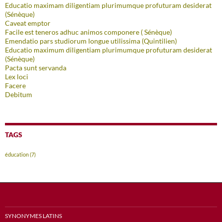
Educatio maximam diligentiam plurimumque profuturam desiderat
(Sénèque)
Caveat emptor
Facile est teneros adhuc animos componere ( Sénèque)
Emendatio pars studiorum longue utilissima (Quintilien)
Educatio maximum diligentiam plurimumque profuturam desiderat
(Sénèque)
Pacta sunt servanda
Lex loci
Facere
Debitum
TAGS
éducation
(7)
SYNONYMES LATINS