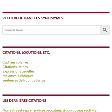
RECHERCHE DANS LES SYNOMYMES
SEARCH BUTTO
Search
for:
CITATIONS, LOCUTIONS, ETC.
Cadrans solaires
Citations latines
Expressions usuelles
Maximes Juridiques
Sentences de Publius Syrius
LES DERNIÈRES CITATIONS
Non satis est reprehendisse peccatum, si non doceas recti viam.