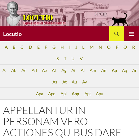
Aller
au
contenu
Recherche
Locutio
MENU
A
B
C
D
E
F
G
H
I
J
L
M
N
O
P
Q
R
PRINCI
S
T
U
V
A.
Ab
Ac
Ad
Ae
Af
Ag
Ai
Al
Am
An
Ap
Aq
Ar
As
At
Au
Av
Apa
Ape
Api
App
Apt
Apu
APPELLANTUR IN
PERSONAM VERO
ACTIONES QUIBUS DARE