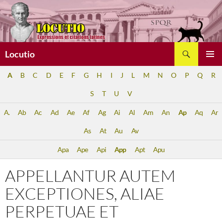
Aller
au
contenu
Recherche
Locutio
MENU
A
B
C
D
E
F
G
H
I
J
L
M
N
O
P
Q
R
PRINCI
S
T
U
V
A.
Ab
Ac
Ad
Ae
Af
Ag
Ai
Al
Am
An
Ap
Aq
Ar
As
At
Au
Av
Apa
Ape
Api
App
Apt
Apu
APPELLANTUR AUTEM
EXCEPTIONES, ALIAE
PERPETUAE ET