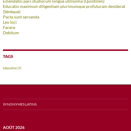
Emendatio pars studiorum longue utilissima (Quintilien)
Educatio maximum diligentiam plurimumque profuturam desiderat
(Sénèque)
Pacta sunt servanda
Lex loci
Facere
Debitum
TAGS
éducation
(7)
SYNONYMES LATINS
AOÛT 2026