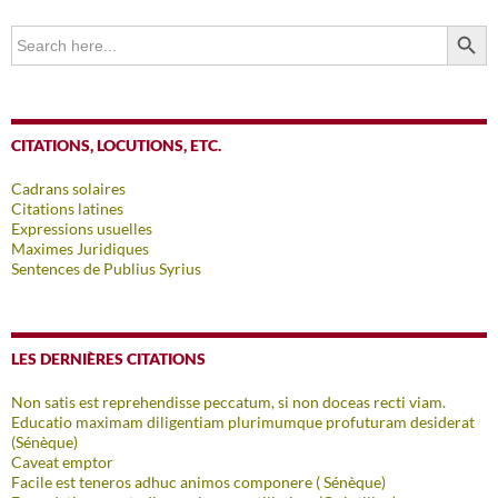
SEARCH BUTTO
Search
for:
CITATIONS, LOCUTIONS, ETC.
Cadrans solaires
Citations latines
Expressions usuelles
Maximes Juridiques
Sentences de Publius Syrius
LES DERNIÈRES CITATIONS
Non satis est reprehendisse peccatum, si non doceas recti viam.
Educatio maximam diligentiam plurimumque profuturam desiderat
(Sénèque)
Caveat emptor
Facile est teneros adhuc animos componere ( Sénèque)