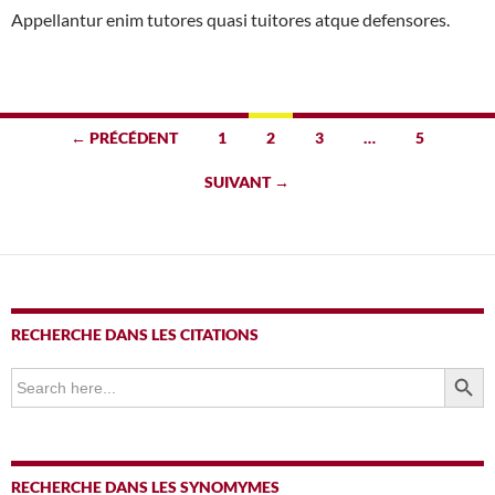
Appellantur enim tutores quasi tuitores atque defensores.
Navigation
← PRÉCÉDENT
1
2
3
…
5
des
SUIVANT →
articles
RECHERCHE DANS LES CITATIONS
SEARCH BUTTO
Search
for:
RECHERCHE DANS LES SYNOMYMES