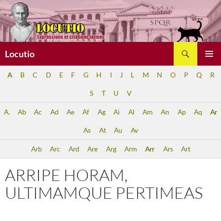
Aller
au
contenu
Recherche
Locutio
MENU
A
B
C
D
E
F
G
H
I
J
L
M
N
O
P
Q
R
PRINCI
S
T
U
V
A.
Ab
Ac
Ad
Ae
Af
Ag
Ai
Al
Am
An
Ap
Aq
Ar
As
At
Au
Av
Arb
Arc
Ard
Are
Arg
Arm
Arr
Ars
Art
ARRIPE HORAM,
ULTIMAMQUE PERTIMEAS