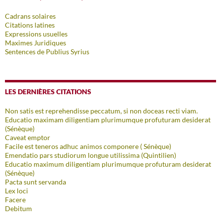
Cadrans solaires
Citations latines
Expressions usuelles
Maximes Juridiques
Sentences de Publius Syrius
LES DERNIÈRES CITATIONS
Non satis est reprehendisse peccatum, si non doceas recti viam.
Educatio maximam diligentiam plurimumque profuturam desiderat
(Sénèque)
Caveat emptor
Facile est teneros adhuc animos componere ( Sénèque)
Emendatio pars studiorum longue utilissima (Quintilien)
Educatio maximum diligentiam plurimumque profuturam desiderat
(Sénèque)
Pacta sunt servanda
Lex loci
Facere
Debitum