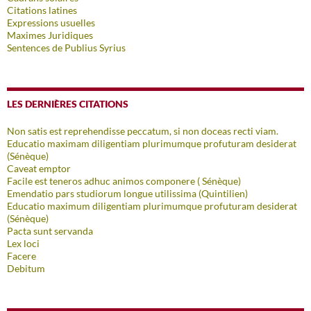
Citations latines
Expressions usuelles
Maximes Juridiques
Sentences de Publius Syrius
LES DERNIÈRES CITATIONS
Non satis est reprehendisse peccatum, si non doceas recti viam.
Educatio maximam diligentiam plurimumque profuturam desiderat
(Sénèque)
Caveat emptor
Facile est teneros adhuc animos componere ( Sénèque)
Emendatio pars studiorum longue utilissima (Quintilien)
Educatio maximum diligentiam plurimumque profuturam desiderat
(Sénèque)
Pacta sunt servanda
Lex loci
Facere
Debitum