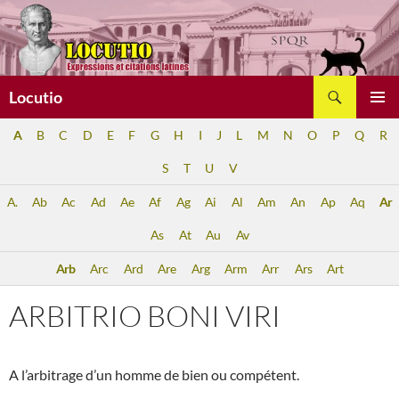
Aller
au
contenu
Recherche
Locutio
MENU
A
B
C
D
E
F
G
H
I
J
L
M
N
O
P
Q
R
PRINCI
S
T
U
V
A.
Ab
Ac
Ad
Ae
Af
Ag
Ai
Al
Am
An
Ap
Aq
Ar
As
At
Au
Av
Arb
Arc
Ard
Are
Arg
Arm
Arr
Ars
Art
ARBITRIO BONI VIRI
A l’arbitrage d’un homme de bien ou compétent.