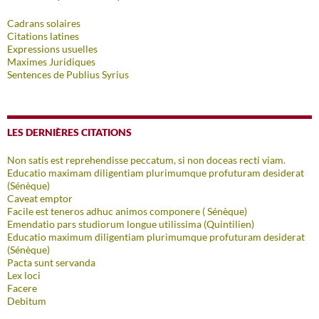
Cadrans solaires
Citations latines
Expressions usuelles
Maximes Juridiques
Sentences de Publius Syrius
LES DERNIÈRES CITATIONS
Non satis est reprehendisse peccatum, si non doceas recti viam.
Educatio maximam diligentiam plurimumque profuturam desiderat
(Sénèque)
Caveat emptor
Facile est teneros adhuc animos componere ( Sénèque)
Emendatio pars studiorum longue utilissima (Quintilien)
Educatio maximum diligentiam plurimumque profuturam desiderat
(Sénèque)
Pacta sunt servanda
Lex loci
Facere
Debitum