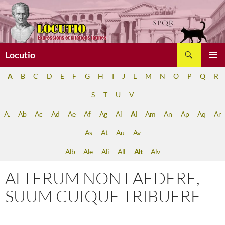
Aller
au
contenu
Recherche
Locutio
MENU
A
B
C
D
E
F
G
H
I
J
L
M
N
O
P
Q
R
PRINCI
S
T
U
V
A.
Ab
Ac
Ad
Ae
Af
Ag
Ai
Al
Am
An
Ap
Aq
Ar
As
At
Au
Av
Alb
Ale
Ali
All
Alt
Alv
ALTERUM NON LAEDERE,
SUUM CUIQUE TRIBUERE