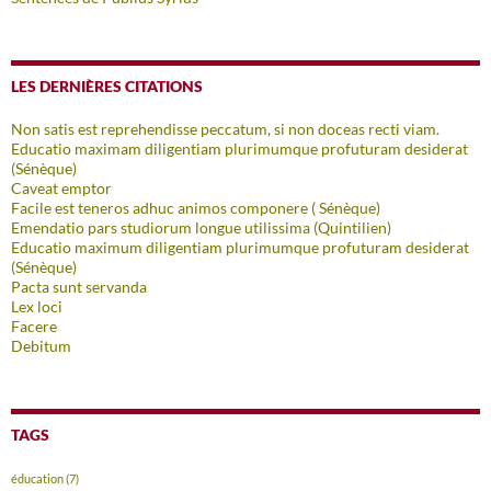
LES DERNIÈRES CITATIONS
Non satis est reprehendisse peccatum, si non doceas recti viam.
Educatio maximam diligentiam plurimumque profuturam desiderat
(Sénèque)
Caveat emptor
Facile est teneros adhuc animos componere ( Sénèque)
Emendatio pars studiorum longue utilissima (Quintilien)
Educatio maximum diligentiam plurimumque profuturam desiderat
(Sénèque)
Pacta sunt servanda
Lex loci
Facere
Debitum
TAGS
éducation
(7)