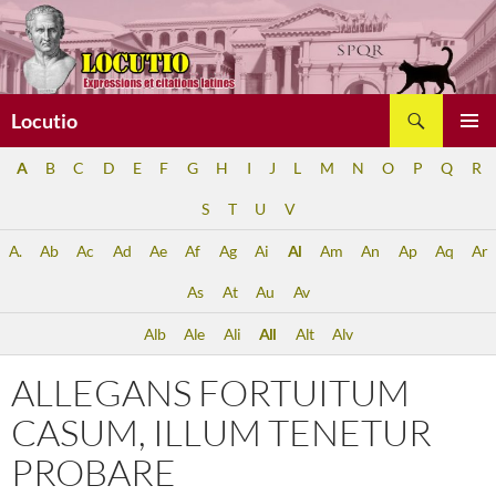
Aller
au
contenu
Recherche
Locutio
MENU
A
B
C
D
E
F
G
H
I
J
L
M
N
O
P
Q
R
PRINCI
S
T
U
V
A.
Ab
Ac
Ad
Ae
Af
Ag
Ai
Al
Am
An
Ap
Aq
Ar
As
At
Au
Av
Alb
Ale
Ali
All
Alt
Alv
ALLEGANS FORTUITUM
CASUM, ILLUM TENETUR
PROBARE