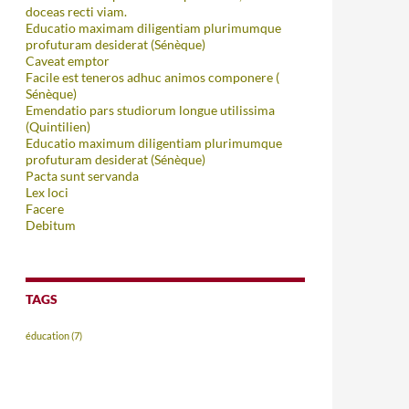
doceas recti viam.
Educatio maximam diligentiam plurimumque
profuturam desiderat (Sénèque)
Caveat emptor
Facile est teneros adhuc animos componere (
Sénèque)
Emendatio pars studiorum longue utilissima
(Quintilien)
Educatio maximum diligentiam plurimumque
profuturam desiderat (Sénèque)
Pacta sunt servanda
Lex loci
Facere
Debitum
TAGS
éducation
(7)