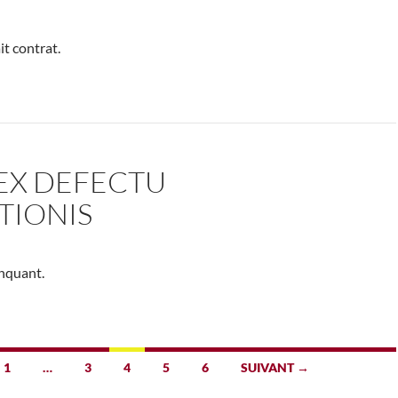
it contrat.
 EX DEFECTU
TIONIS
nquant.
1
…
3
4
5
6
SUIVANT →