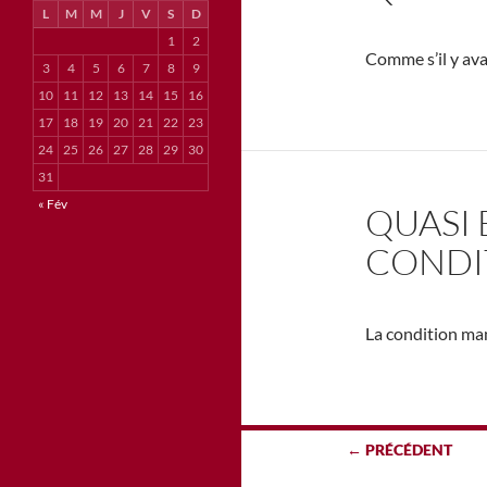
L
M
M
J
V
S
D
1
2
Comme s’il y ava
3
4
5
6
7
8
9
10
11
12
13
14
15
16
17
18
19
20
21
22
23
24
25
26
27
28
29
30
31
« Fév
QUASI
CONDI
La condition ma
Navigation
← PRÉCÉDENT
des