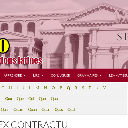
APPRENDRE
LIRE
CONJUGUER
GRAMMAIRES
LEMMATISEU
G
H
I
J
L
M
N
O
P
Q
R
S
T
U
V
Qua
Que
Qui
Quo
Quu
Qual
Quam
Quan
Quar
Quas
Quat
 EX CONTRACTU