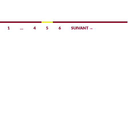
1
…
4
5
6
SUIVANT →