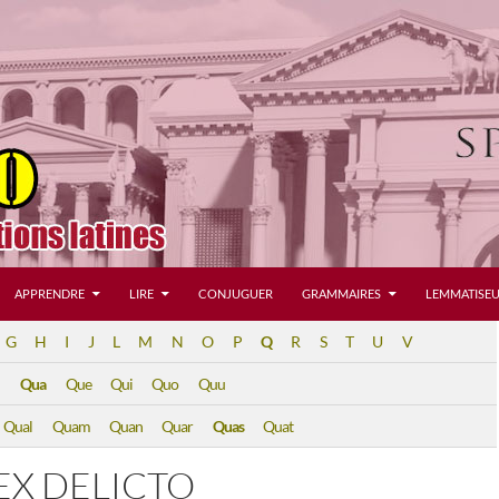
APPRENDRE
LIRE
CONJUGUER
GRAMMAIRES
LEMMATISEU
G
H
I
J
L
M
N
O
P
Q
R
S
T
U
V
Qua
Que
Qui
Quo
Quu
Qual
Quam
Quan
Quar
Quas
Quat
EX DELICTO