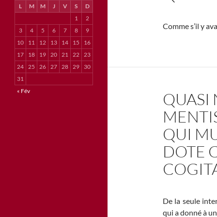
L
M
M
J
V
S
D
1
2
Comme s’il y avai
3
4
5
6
7
8
9
10
11
12
13
14
15
16
17
18
19
20
21
22
23
24
25
26
27
28
29
30
31
« Fév
QUASI
MENTIS
QUI MU
DOTE 
COGIT
De la seule inte
qui a donné à un