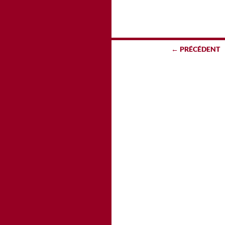
Navigation
← PRÉCÉDENT
des
articles