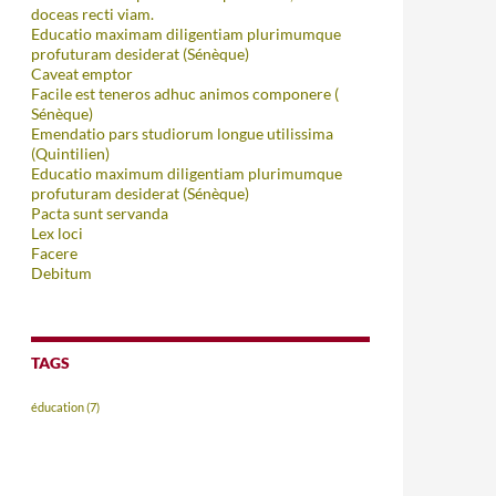
doceas recti viam.
Educatio maximam diligentiam plurimumque
profuturam desiderat (Sénèque)
Caveat emptor
Facile est teneros adhuc animos componere (
Sénèque)
Emendatio pars studiorum longue utilissima
(Quintilien)
Educatio maximum diligentiam plurimumque
profuturam desiderat (Sénèque)
Pacta sunt servanda
Lex loci
Facere
Debitum
TAGS
éducation
(7)