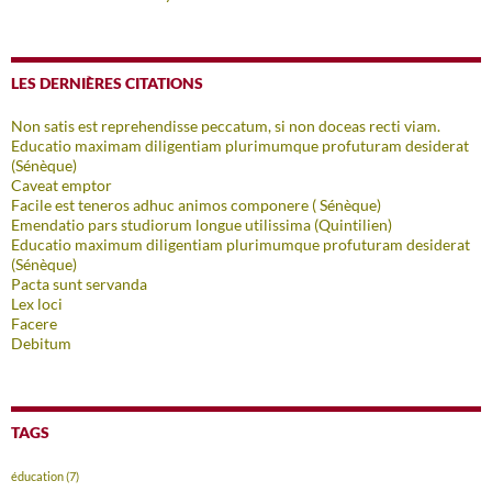
LES DERNIÈRES CITATIONS
Non satis est reprehendisse peccatum, si non doceas recti viam.
Educatio maximam diligentiam plurimumque profuturam desiderat
(Sénèque)
Caveat emptor
Facile est teneros adhuc animos componere ( Sénèque)
Emendatio pars studiorum longue utilissima (Quintilien)
Educatio maximum diligentiam plurimumque profuturam desiderat
(Sénèque)
Pacta sunt servanda
Lex loci
Facere
Debitum
TAGS
éducation
(7)