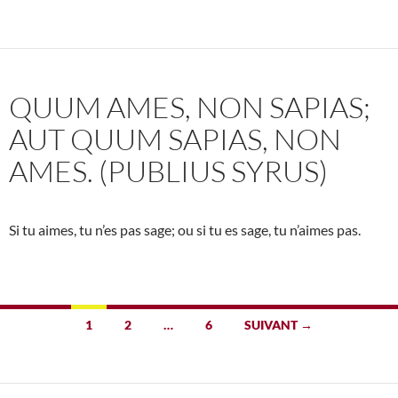
QUUM AMES, NON SAPIAS;
AUT QUUM SAPIAS, NON
AMES. (PUBLIUS SYRUS)
Si tu aimes, tu n’es pas sage; ou si tu es sage, tu n’aimes pas.
Navigation
1
2
…
6
SUIVANT →
des
articles