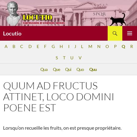
Aller
au
contenu
Recherche
Locutio
MENU
A
B
C
D
E
F
G
H
I
J
L
M
N
O
P
Q
R
PRINCI
S
T
U
V
Qua
Que
Qui
Quo
Quu
QUUM AD FRUCTUS
ATTINET, LOCO DOMINI
POENE EST
Lorsqu’on recueille les fruits, on est presque propriétaire.