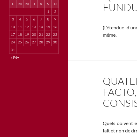
FUNDU
L
M
M
J
V
S
D
1
2
3
4
5
6
7
8
9
10
11
12
13
14
15
16
(L’étendue d’un
même.
17
18
19
20
21
22
23
24
25
26
27
28
29
30
31
« Fév
QUATEN
FACTO,
CONSIS
Quels doivent ê
fait et non de dro