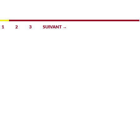
1
2
3
SUIVANT →