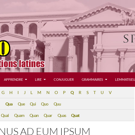
APPRENDRE
LIRE
CONJUGUER
GRAMMAIRES
LEMMATISEU
G
H
I
J
L
M
N
O
P
Q
R
S
T
U
V
Qua
Que
Qui
Quo
Quu
Qual
Quam
Quan
Quar
Quas
Quat
NUS AD EUM IPSUM