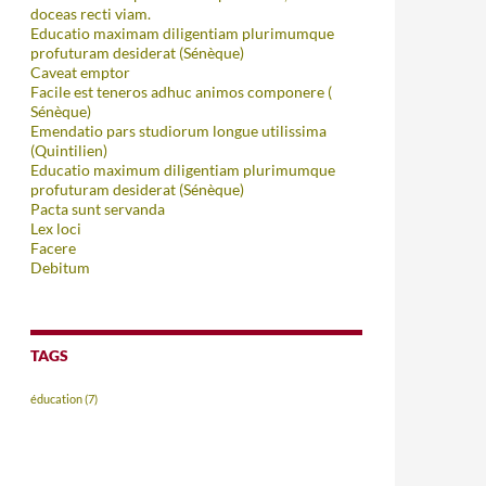
doceas recti viam.
Educatio maximam diligentiam plurimumque
profuturam desiderat (Sénèque)
Caveat emptor
Facile est teneros adhuc animos componere (
Sénèque)
Emendatio pars studiorum longue utilissima
(Quintilien)
Educatio maximum diligentiam plurimumque
profuturam desiderat (Sénèque)
Pacta sunt servanda
Lex loci
Facere
Debitum
TAGS
éducation
(7)