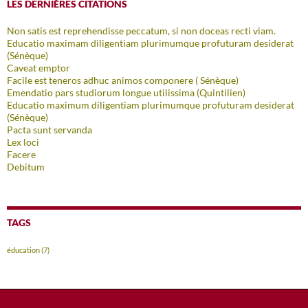
LES DERNIÈRES CITATIONS
Non satis est reprehendisse peccatum, si non doceas recti viam.
Educatio maximam diligentiam plurimumque profuturam desiderat
(Sénèque)
Caveat emptor
Facile est teneros adhuc animos componere ( Sénèque)
Emendatio pars studiorum longue utilissima (Quintilien)
Educatio maximum diligentiam plurimumque profuturam desiderat
(Sénèque)
Pacta sunt servanda
Lex loci
Facere
Debitum
TAGS
éducation
(7)