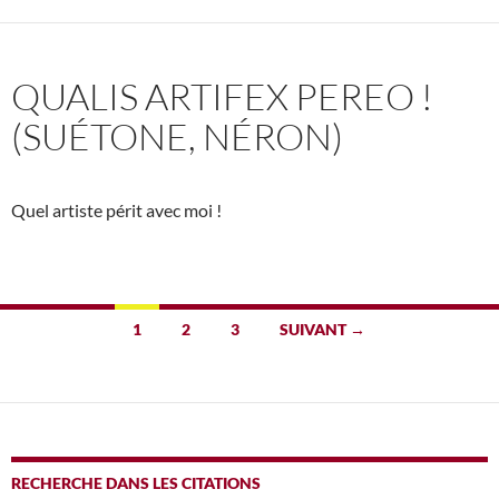
QUALIS ARTIFEX PEREO !
(SUÉTONE, NÉRON)
Quel artiste périt avec moi !
Navigation
1
2
3
SUIVANT →
des
articles
RECHERCHE DANS LES CITATIONS