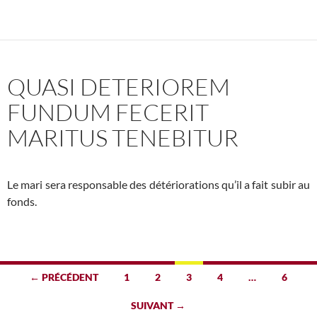
QUASI DETERIOREM
FUNDUM FECERIT
MARITUS TENEBITUR
Le mari sera responsable des détériorations qu’il a fait subir au
fonds.
Navigation
← PRÉCÉDENT
1
2
3
4
…
6
des
SUIVANT →