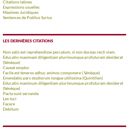
Citations latines
Expressions usuelles
Maximes Juridiques
Sentences de Publius Syrius
LES DERNIÈRES CITATIONS
Non satis est reprehendisse peccatum, si non doceas recti viam.
Educatio maximam diligentiam plurimumque profuturam desiderat
(Sénèque)
Caveat emptor
Facile est teneros adhuc animos componere ( Sénèque)
Emendatio pars studiorum longue utilissima (Quintilien)
Educatio maximum diligentiam plurimumque profuturam desiderat
(Sénèque)
Pacta sunt servanda
Lex loci
Facere
Debitum