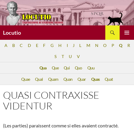
Aller
au
contenu
Recherche
Locutio
MENU
A
B
C
D
E
F
G
H
I
J
L
M
N
O
P
Q
R
PRINCI
S
T
U
V
Qua
Que
Qui
Quo
Quu
Quae
Qual
Quam
Quan
Quar
Quas
Quat
QUASI CONTRAXISSE
VIDENTUR
(Les parties) paraissent comme si elles avaient contracté.