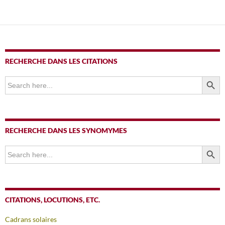
articles
RECHERCHE DANS LES CITATIONS
SEARCH BUTTO
Search
for:
RECHERCHE DANS LES SYNOMYMES
SEARCH BUTTO
Search
for:
CITATIONS, LOCUTIONS, ETC.
Cadrans solaires