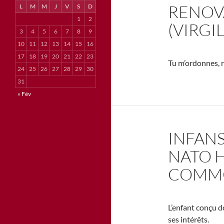
RENOV
L
M
M
J
V
S
D
1
2
(VIRGIL
3
4
5
6
7
8
9
10
11
12
13
14
15
16
17
18
19
20
21
22
23
Tu m’ordonnes, r
24
25
26
27
28
29
30
31
« Fév
INFAN
NATO 
COMMO
L’enfant conçu d
ses intérêts.