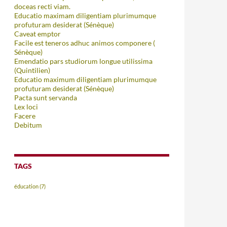
doceas recti viam.
Educatio maximam diligentiam plurimumque
profuturam desiderat (Sénèque)
Caveat emptor
Facile est teneros adhuc animos componere (
Sénèque)
Emendatio pars studiorum longue utilissima
(Quintilien)
Educatio maximum diligentiam plurimumque
profuturam desiderat (Sénèque)
Pacta sunt servanda
Lex loci
Facere
Debitum
TAGS
éducation
(7)