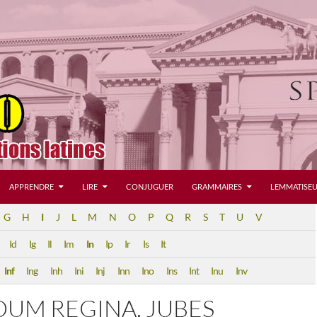
APPRENDRE
LIRE
CONJUGUER
GRAMMAIRES
LEMMATISEU
G
H
I
J
L
M
N
O
P
Q
R
S
T
U
V
Id
Ig
Il
Im
In
Ip
Ir
Is
It
Inf
Ing
Inh
Ini
Inj
Inn
Ino
Ins
Int
Inu
Inv
DUM REGINA, JUBES