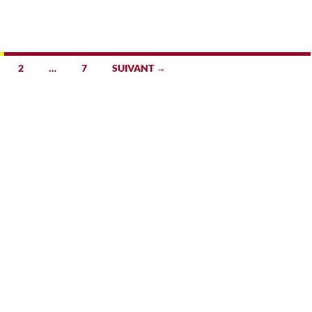
2
…
7
SUIVANT →