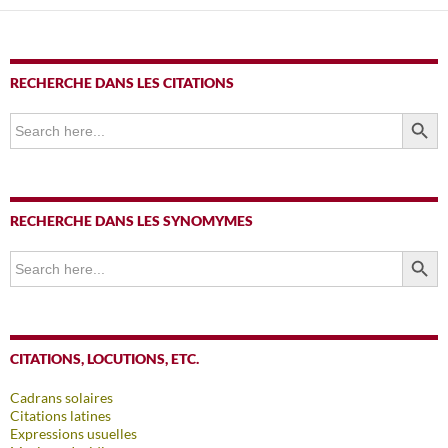
articles
RECHERCHE DANS LES CITATIONS
SEARCH BUTTO
Search
for:
RECHERCHE DANS LES SYNOMYMES
SEARCH BUTTO
Search
for:
CITATIONS, LOCUTIONS, ETC.
Cadrans solaires
Citations latines
Expressions usuelles