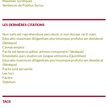
Maximes Juridiques
Sentences de Publius Syrius
LES DERNIÈRES CITATIONS
Non satis est reprehendisse peccatum, si non doceas recti viam.
Educatio maximam diligentiam plurimumque profuturam desiderat
(Sénèque)
Caveat emptor
Facile est teneros adhuc animos componere ( Sénèque)
Emendatio pars studiorum longue utilissima (Quintilien)
Educatio maximum diligentiam plurimumque profuturam desiderat
(Sénèque)
Pacta sunt servanda
Lex loci
Facere
Debitum
TAGS